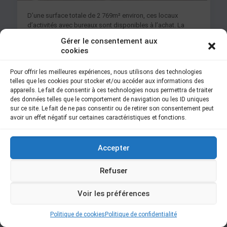
D’une surface totale de 2 769m² environ, ces locaux
d’activités avec bureaux sont disponibles à l’achat. La
partie activités représente 2 557m² et les bureaux occupent
Gérer le consentement aux
[…]
cookies
Read more
Pour offrir les meilleures expériences, nous utilisons des technologies
telles que les cookies pour stocker et/ou accéder aux informations des
appareils. Le fait de consentir à ces technologies nous permettra de traiter
des données telles que le comportement de navigation ou les ID uniques
sur ce site. Le fait de ne pas consentir ou de retirer son consentement peut
avoir un effet négatif sur certaines caractéristiques et fonctions.
© ORLY PARIS 2024 -
Mentions Légales
Accepter
Refuser
Voir les préférences
Politique de cookies
Politique de confidentialité