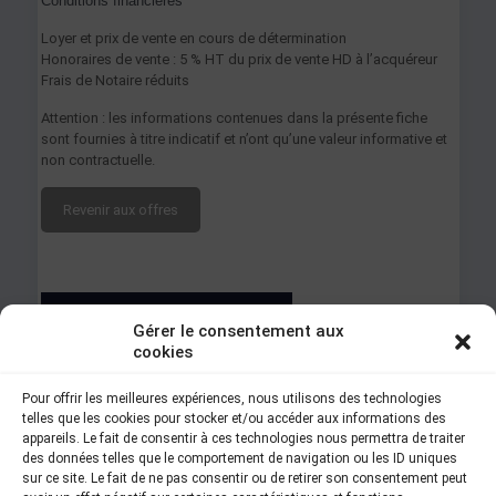
Conditions financières
Loyer et prix de vente en cours de détermination
Honoraires de vente : 5 % HT du prix de vente HD à l’acquéreur
Frais de Notaire réduits
Attention : les informations contenues dans la présente fiche
sont fournies à titre indicatif et n’ont qu’une valeur informative et
non contractuelle.
Revenir aux offres
Vous êtes intéressé
Gérer le consentement aux
par ce bien ou
cookies
recherchez un bien
plus précis ?
Pour offrir les meilleures expériences, nous utilisons des technologies
N’hésitez pas à nous
telles que les cookies pour stocker et/ou accéder aux informations des
contacter !
appareils. Le fait de consentir à ces technologies nous permettra de traiter
des données telles que le comportement de navigation ou les ID uniques
[contact-form-7 id= »3550″
sur ce site. Le fait de ne pas consentir ou de retirer son consentement peut
title= »Contact form 1″]