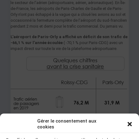
le secteur de l’aérien (aéroportuaire, aérien, aéronautique). En Île-
de-France, les aéroports de Paris-Charles de Gaulle et de Paris-
Orly n’ont pas échappé à la vague qui a cloué les avions au sol et
occasionné la fermeture complète de l’aéroport du sud-francilien
pendant 2 mois et demi pour le trafic commercial. Du jamais vu.
L’aéroport de Paris-Orly a affiché un déficit de son trafic de
-66,1 % sur l’année écoulée
( -70,1 % pour Paris-CDG) avec un
impact direct sur toute la vie de la plateforme aéroportuaire.
Gérer le consentement aux
cookies