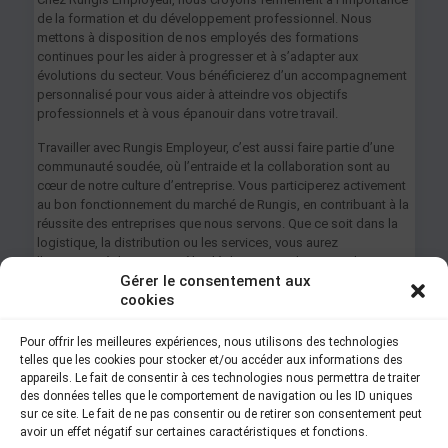
de la formation et du développement professionnel. Nous
mettons à disposition de nos employés des formations
continues pour les aider à progresser et à s’adapter aux
évolutions du secteur. Vous bénéficierez d’un accompagnement
personnalisé pour vous aider à atteindre vos objectifs
professionnels et à vous épanouir dans votre travail.
Travailler avec Rungis Employeur, c’est aussi faire partie d’une
communauté soudée, où l’entraide et la collaboration sont au
cœur de notre culture d’entreprise. Vous participerez activement
au bon fonctionnement du marché de Rungis, en contribuant à la
réussite des entreprises que nous servons. Que ce soit dans la
logistique, la distribution ou les services, vous aurez
l’opportunité de jouer un rôle clé dans une industrie vitale.
Gérer le consentement aux
cookies
Vous êtes intéressé par une carrière chez Rungis
Pour offrir les meilleures expériences, nous utilisons des technologies
Groupement Employeur ? Ne manquez pas l’opportunité de
telles que les cookies pour stocker et/ou accéder aux informations des
rencontrer nos recruteurs et de découvrir les nombreuses
appareils. Le fait de consentir à ces technologies nous permettra de traiter
perspectives d’emploi lors des Rendez Vous de l’emploi et
des données telles que le comportement de navigation ou les ID uniques
de l’évolution professionnelles.
sur ce site. Le fait de ne pas consentir ou de retirer son consentement peut
avoir un effet négatif sur certaines caractéristiques et fonctions.
Inscrivez-vous des maintenant pour recevoir les mises à jour des